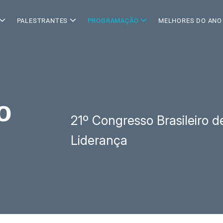
PALESTRANTES
PROGRAMAÇÃO
MELHORES DO ANO
GEM E EXPERIÊNCIAS
EDITAL DE PALESTRANTES
o
21º Congresso Brasileiro d
Liderança